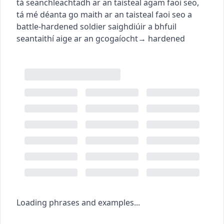
tá seanchleachtadh ar an taisteal agam faoi seo
,
tá mé déanta go maith ar an taisteal faoi seo
a
battle-hardened soldier
saighdiúir a bhfuil
seantaithí aige ar an gcogaíocht
→
hardened
Loading phrases and examples...