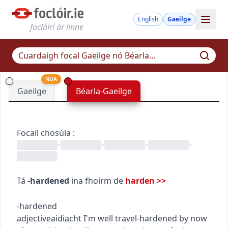
English
Gaeilge
foclóirí ár linne
NUA
Gaeilge
Béarla-Gaeilge
Focail chosúla
:
•
•
•
•
Tá
-hardened
ina fhoirm de
harden
>>
-hardened
adjective
aidiacht
I'm well travel-hardened by now