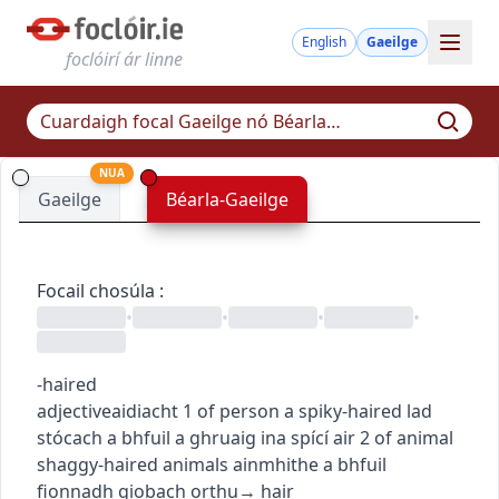
English
Gaeilge
foclóirí ár linne
NUA
Gaeilge
Béarla-Gaeilge
Focail chosúla
:
•
•
•
•
-haired
adjective
aidiacht
1
of person
a spiky-haired lad
stócach a bhfuil a ghruaig ina spící air
2
of animal
shaggy-haired animals
ainmhithe a bhfuil
fionnadh giobach orthu
→
hair