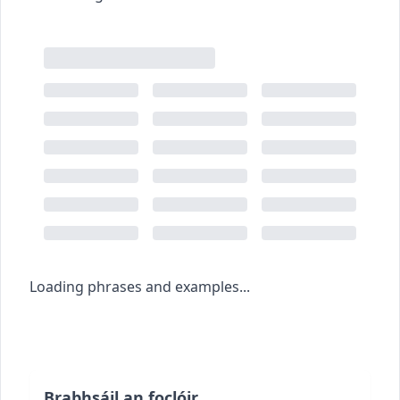
Loading phrases and examples...
Brabhsáil an foclóir