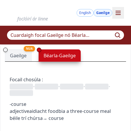
English
Gaeilge
foclóirí ár linne
NUA
Gaeilge
Béarla-Gaeilge
Focail chosúla
:
•
•
•
•
-course
adjective
aidiacht
food
bia
a three-course meal
béile trí chúrsa
→
course