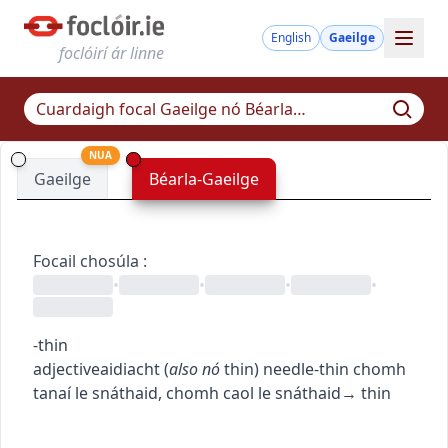
English
Gaeilge
foclóirí ár linne
NUA
Gaeilge
Béarla-Gaeilge
Focail chosúla
:
•
•
•
•
-thin
adjective
aidiacht
(
also
nó
thin
)
needle-thin
chomh
tanaí le snáthaid
,
chomh caol le snáthaid
→
thin