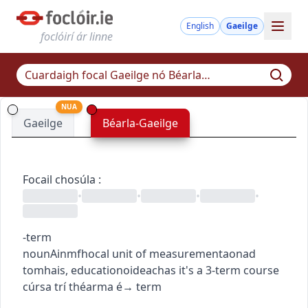
English
Gaeilge
foclóirí ár linne
NUA
Gaeilge
Béarla-Gaeilge
Focail chosúla
:
•
•
•
•
-term
noun
Ainmfhocal
unit of measurement
aonad
tomhais
,
education
oideachas
it's a 3-term course
cúrsa trí théarma é
→
term