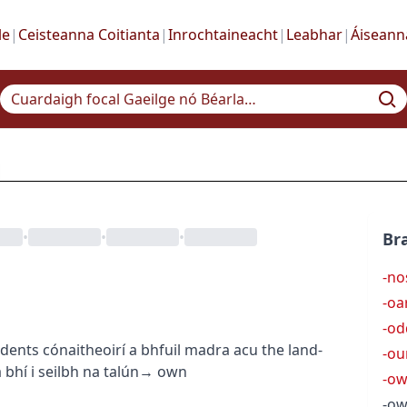
le
|
Ceisteanna Coitianta
|
Inrochtaineacht
|
Leabhar
|
Áiseann
•
•
•
Bra
-no
-oa
-od
idents
cónaitheoirí a bhfuil madra acu
the land-
-ou
bhí i seilbh na talún
→
own
-o
-ow