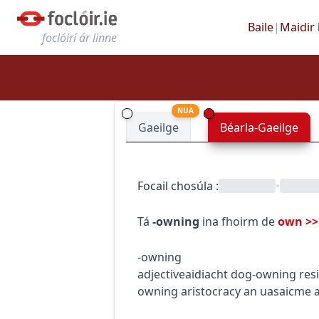
Baile
|
Maidir 
foclóirí ár linne
NUA
Gaeilge
Béarla-Gaeilge
Focail chosúla
:
•
Tá
-owning
ina fhoirm de
own
>>
-owning
adjective
aidiacht
dog-owning res
owning aristocracy
an uasaicme a 