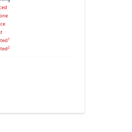
ced
one
ece
nt
1
ated
2
ated