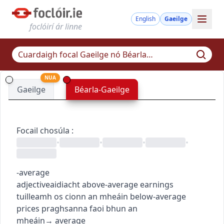
English
Gaeilge
foclóirí ár linne
NUA
Gaeilge
Béarla-Gaeilge
Focail chosúla
:
•
•
•
•
-average
adjective
aidiacht
above-average earnings
tuilleamh os cionn an mheáin
below-average
prices
praghsanna faoi bhun an
mheáin
→
average