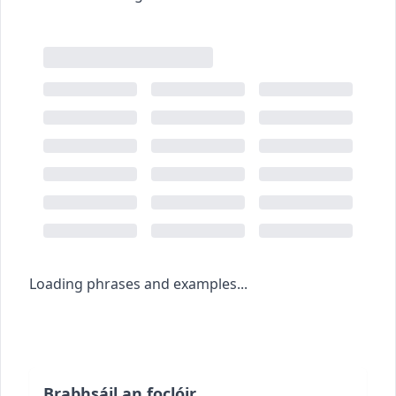
Loading phrases and examples...
Brabhsáil an foclóir