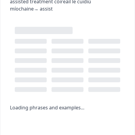
assisted treatment
cóireáil le cuidiú
míochaine
→
assist
Loading phrases and examples...