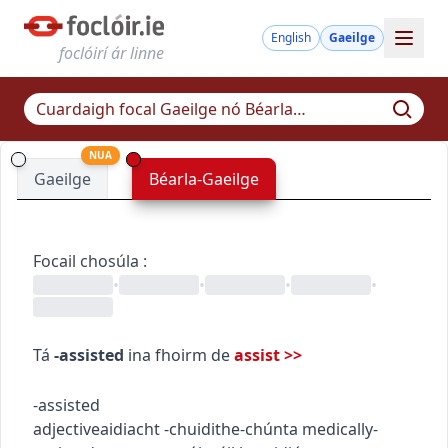
English
Gaeilge
foclóirí ár linne
NUA
Gaeilge
Béarla-Gaeilge
Focail chosúla
:
•
•
•
•
Tá
-assisted
ina fhoirm de
assist
>>
-assisted
adjective
aidiacht
-chuidithe
-chúnta
medically-