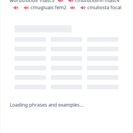
words
foclóir
masc3
c
m
u
foclóirín
masc4
c
m
u
gluais
fem2
c
m
u
liosta focal
Loading phrases and examples...