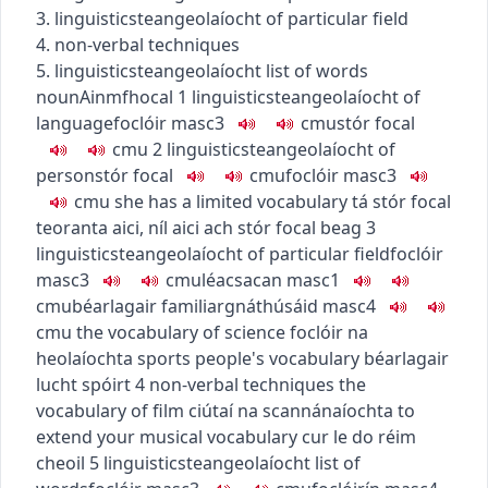
3.
linguistics
teangeolaíocht
of particular field
4. non-verbal techniques
5.
linguistics
teangeolaíocht
list of words
noun
Ainmfhocal
1
linguistics
teangeolaíocht
of
language
foclóir
masc3
c
m
u
stór focal
c
m
u
2
linguistics
teangeolaíocht
of
person
stór focal
c
m
u
foclóir
masc3
c
m
u
she has a limited vocabulary
tá stór focal
teoranta aici
,
níl aici ach stór focal beag
3
linguistics
teangeolaíocht
of particular field
foclóir
masc3
c
m
u
léacsacan
masc1
c
m
u
béarlagair
familiar
gnáthúsáid
masc4
c
m
u
the vocabulary of science
foclóir na
heolaíochta
sports people's vocabulary
béarlagair
lucht spóirt
4
non-verbal techniques
the
vocabulary of film
ciútaí na scannánaíochta
to
extend your musical vocabulary
cur le do réim
cheoil
5
linguistics
teangeolaíocht
list of