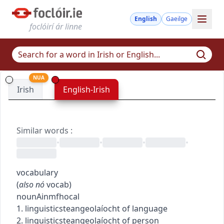
English
Gaeilge
foclóirí ár linne
NUA
Irish
English-Irish
Similar words
:
•
•
•
•
vocabulary
(
also
nó
vocab
)
noun
Ainmfhocal
1.
linguistics
teangeolaíocht
of language
2.
linguistics
teangeolaíocht
of person