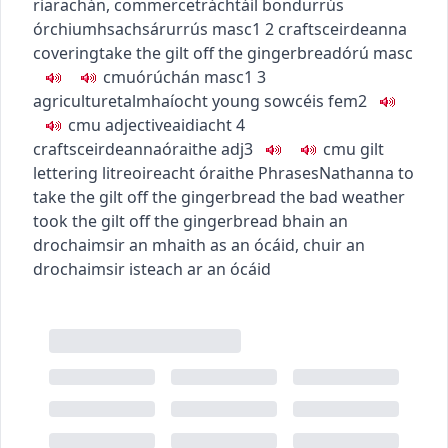
riarachán
,
commerce
tráchtáil
bond
urrús
órchiumhsach
sárurrús
masc1
2
crafts
ceirdeanna
covering
take the gilt off the gingerbread
órú
masc
c
m
u
órúchán
masc1
3
agriculture
talmhaíocht
young sow
céis
fem2
c
m
u
adjective
aidiacht
4
crafts
ceirdeanna
óraithe
adj3
c
m
u
gilt
lettering
litreoireacht óraithe
Phrases
Nathanna
to
take the gilt off the gingerbread
the bad weather
took the gilt off the gingerbread
bhain an
drochaimsir an mhaith as an ócáid
,
chuir an
drochaimsir isteach ar an ócáid