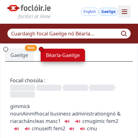
English
Gaeilge
foclóirí ár linne
NUA
Gaeilge
Béarla-Gaeilge
Focail chosúla
:
•
•
•
•
gimmick
noun
Ainmfhocal
business administration
gnó &
riarachán
cleas
masc1
c
m
u
gimic
fem2
c
m
u
seift
fem2
c
m
u