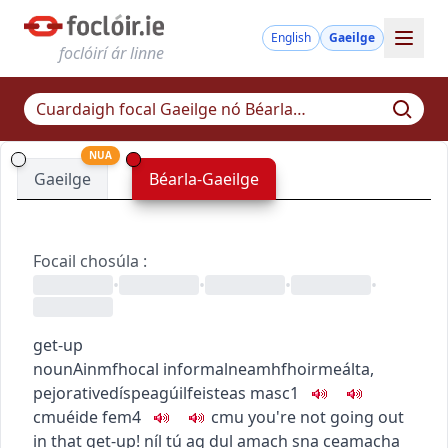
English
Gaeilge
foclóirí ár linne
NUA
Gaeilge
Béarla-Gaeilge
Focail chosúla
:
•
•
•
•
get-up
noun
Ainmfhocal
informal
neamhfhoirmeálta
,
pejorative
díspeagúil
feisteas
masc1
c
m
u
éide
fem4
c
m
u
you're not going out
in that get-up!
níl tú ag dul amach sna ceamacha