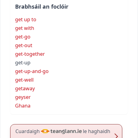
Brabhsáil an foclóir
get up to
get with
get-go
get-out
get-together
get-up
get-up-and-go
get-well
getaway
geyser
Ghana
Cuardaigh
le haghaidh