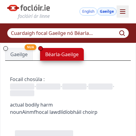
English
Gaeilge
foclóirí ár linne
NUA
Gaeilge
Béarla-Gaeilge
Focail chosúla
:
•
•
•
•
actual bodily harm
noun
Ainmfhocal
law
dlí
díobháil choirp