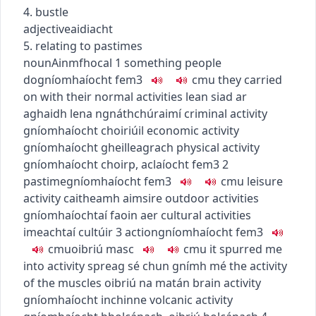
4. bustle
adjective
aidiacht
5. relating to pastimes
noun
Ainmfhocal
1
something people
do
gníomhaíocht
fem3
c
m
u
they carried
on with their normal activities
lean siad ar
aghaidh lena ngnáthchúraimí
criminal activity
gníomhaíocht choiriúil
economic activity
gníomhaíocht gheilleagrach
physical activity
gníomhaíocht choirp
,
aclaíocht
fem3
2
pastime
gníomhaíocht
fem3
c
m
u
leisure
activity
caitheamh aimsire
outdoor activities
gníomhaíochtaí faoin aer
cultural activities
imeachtaí cultúir
3
action
gníomhaíocht
fem3
c
m
u
oibriú
masc
c
m
u
it spurred me
into activity
spreag sé chun gnímh mé
the activity
of the muscles
oibriú na matán
brain activity
gníomhaíocht inchinne
volcanic activity