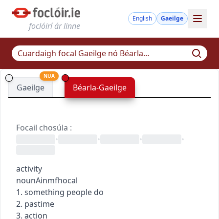
English
Gaeilge
foclóirí ár linne
NUA
Gaeilge
Béarla-Gaeilge
Focail chosúla
:
•
•
•
•
activity
noun
Ainmfhocal
1. something people do
2. pastime
3. action