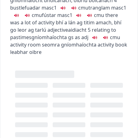
gníomhaíocht bholcánach
,
oibriú bolcánach
4
bustle
fuadar
masc1
c
m
u
tranglam
masc1
c
m
u
fústar
masc1
c
m
u
there
was a lot of activity
bhí a lán ag titim amach
,
bhí
go leor ag tarlú
adjective
aidiacht
5
relating to
pastimes
gníomhaíochta
gs as adj
c
m
u
activity room
seomra gníomhaíochta
activity book
leabhar oibre