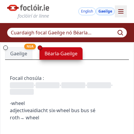
English
Gaeilge
foclóirí ár linne
NUA
Gaeilge
Béarla-Gaeilge
Focail chosúla
:
•
•
•
•
-wheel
adjective
aidiacht
six-wheel bus
bus sé
roth
→
wheel