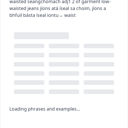
waisted
seangchomach
adj1
2
of garment
low-
waisted jeans
jíons atá íseal sa choim
,
jíons a
bhfuil básta íseal iontu
→
waist
Loading phrases and examples...