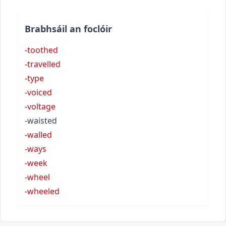
Brabhsáil an foclóir
-toothed
-travelled
-type
-voiced
-voltage
-waisted
-walled
-ways
-week
-wheel
-wheeled