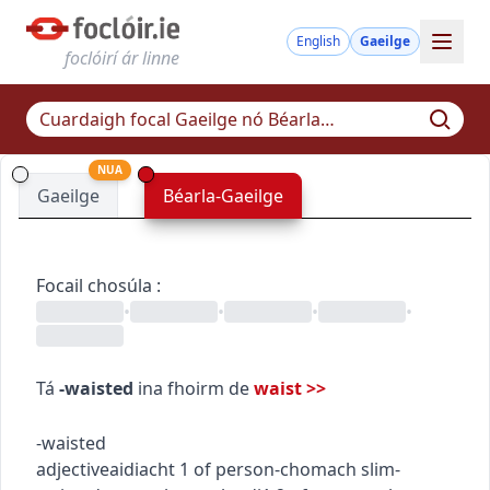
English
Gaeilge
foclóirí ár linne
NUA
Gaeilge
Béarla-Gaeilge
Focail chosúla
:
•
•
•
•
Tá
-waisted
ina fhoirm de
waist
>>
-waisted
adjective
aidiacht
1
of person
-chomach
slim-