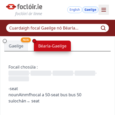
English
Gaeilge
foclóirí ár linne
NUA
Gaeilge
Béarla-Gaeilge
Focail chosúla
:
•
•
•
•
-seat
noun
Ainmfhocal
a 50-seat bus
bus 50
suíochán
→
seat