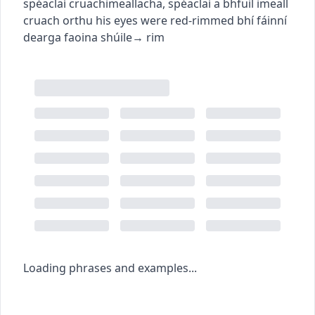
spéaclaí cruachimeallacha
,
spéaclaí a bhfuil imeall
cruach orthu
his eyes were red-rimmed
bhí fáinní
dearga faoina shúile
→
rim
Loading phrases and examples...