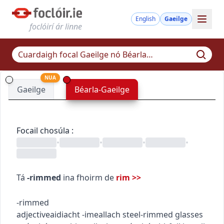
English
Gaeilge
foclóirí ár linne
NUA
Gaeilge
Béarla-Gaeilge
Focail chosúla
:
•
•
•
•
Tá
-rimmed
ina fhoirm de
rim
>>
-rimmed
adjective
aidiacht
-imeallach
steel-rimmed glasses