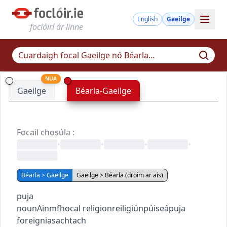
English
Gaeilge
foclóirí ár linne
NUA
Gaeilge
Béarla-Gaeilge
Focail chosúla
:
•
•
•
•
Béarla > Gaeilge
Gaeilge > Béarla (droim ar ais)
puja
noun
Ainmfhocal
religion
reiligiún
púiseá
puja
foreign
iasachtach