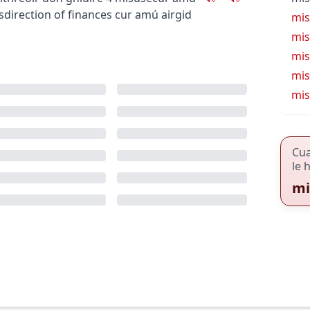
sdirection of finances
cur amú airgid
mis
mis
mis
mis
mis
Cu
le 
mi