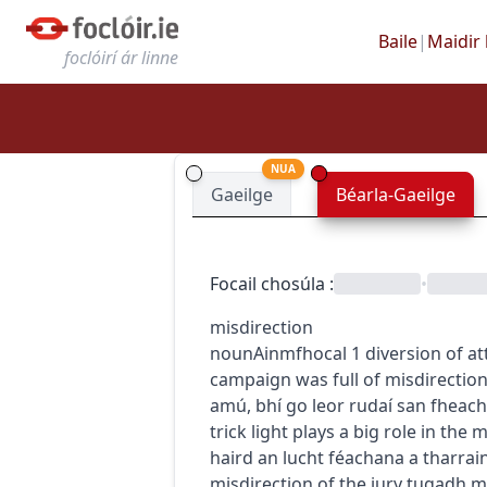
Baile
|
Maidir 
foclóirí ár linne
NUA
Gaeilge
Béarla-Gaeilge
Focail chosúla
:
•
misdirection
noun
Ainmfhocal
1
diversion of at
campaign was full of misdirectio
amú
,
bhí go leor rudaí san fheach
trick
light plays a big role in the
haird an lucht féachana a tharrai
misdirection of the jury
tugadh mí