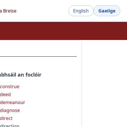
a Breise
English
Gaeilge
bhsáil an foclóir
construe
sdeed
sdemeanour
diagnose
direct
direction