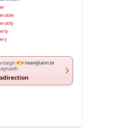
er
erable
erably
erly
ery
ardaigh
haghaidh
sdirection