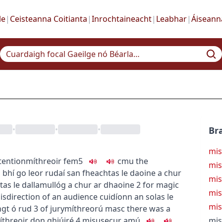
le
|
Ceisteanna Coitianta
|
Inrochtaineacht
|
Leabhar
|
Áiseann
•
•
•
Bra
mis
tention
míthreoir
fem5
c
m
u
the
mi
n
bhí go leor rudaí san fheachtas le daoine a chur
mi
tas le dallamullóg a chur ar dhaoine
2
for magic
mis
 misdirection of an audience
cuidíonn an solas le
mis
ngt ó rud
3
of jury
míthreorú
masc
there was a
threoir don ghiúiré
4
misuse
cur amú
mis