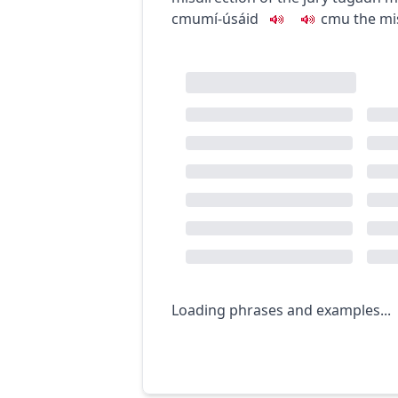
c
m
u
mí-úsáid
c
m
u
the mi
Loading phrases and examples...