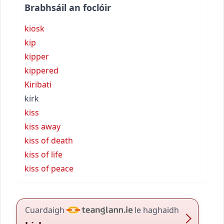
Brabhsáil an foclóir
kiosk
kip
kipper
kippered
Kiribati
kirk
kiss
kiss away
kiss of death
kiss of life
kiss of peace
Cuardaigh
le haghaidh