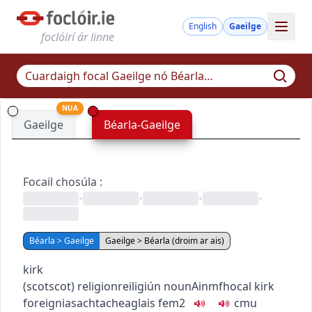
English
Gaeilge
foclóirí ár linne
NUA
Gaeilge
Béarla-Gaeilge
Focail chosúla
:
•
•
•
•
Béarla > Gaeilge
Gaeilge > Béarla (droim ar ais)
kirk
(
scot
scot
)
religion
reiligiún
noun
Ainmfhocal
kirk
foreign
iasachtach
eaglais
fem2
c
m
u