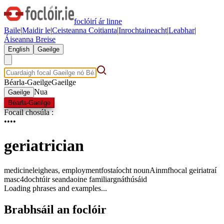
foclóirí ár linne
Baile
|
Maidir le
|
Ceisteanna Coitianta
|
Inrochtaineacht
|
Leabhar
|
Áiseanna Breise
English
Gaeilge
Béarla-Gaeilge
Gaeilge
Nua
Gaeilge
Béarla-Gaeilge
Focail chosúla
:
•
•
•
•
geriatrician
medicine
leigheas
,
employment
fostaíocht
noun
Ainmfhocal
geiriatraí
masc4
dochtúir seandaoine
familiar
gnáthúsáid
Loading phrases and examples...
Brabhsáil an foclóir