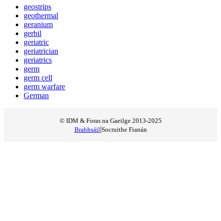
geostrips
geothermal
geranium
gerbil
geriatric
geriatrician
geriatrics
germ
germ cell
germ warfare
German
© IDM & Foras na Gaeilge 2013-2025
|
Brabhsáil
Socruithe Fianán