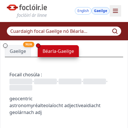
English
Gaeilge
foclóirí ár linne
NUA
Gaeilge
Béarla-Gaeilge
Focail chosúla
:
•
•
•
•
geocentric
astronomy
réalteolaíocht
adjective
aidiacht
geolárnach
adj