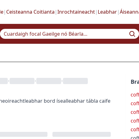
le
|
Ceisteanna Coitianta
|
Inrochtaineacht
|
Leabhar
|
Áiseann
•
•
•
Bra
cof
theoireacht
leabhar bord íseal
leabhar tábla caife
cof
cof
cof
cof
cof