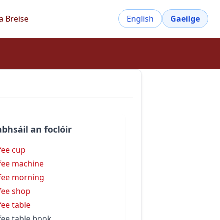
a Breise
English
Gaeilge
bhsáil an foclóir
fee cup
fee machine
fee morning
fee shop
fee table
fee table book