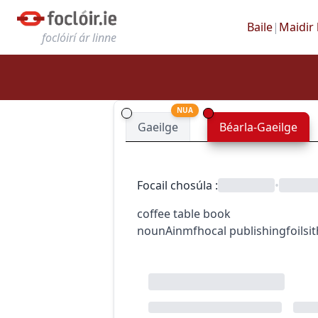
Baile
|
Maidir 
foclóirí ár linne
NUA
Gaeilge
Béarla-Gaeilge
Focail chosúla
:
•
coffee table book
noun
Ainmfhocal
publishing
foilsi