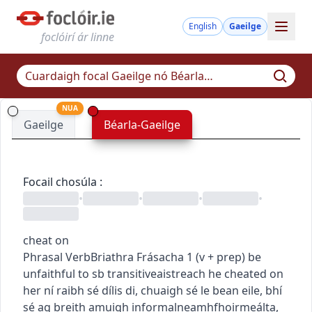
English
Gaeilge
foclóirí ár linne
NUA
Gaeilge
Béarla-Gaeilge
Focail chosúla
:
•
•
•
•
cheat on
Phrasal Verb
Briathra Frásacha
1
(
v + prep
)
be
unfaithful to sb
transitive
aistreach
he cheated on
her
ní raibh sé dílis di
,
chuaigh sé le bean eile
,
bhí
sé ag breith amuigh
informal
neamhfhoirmeálta
,