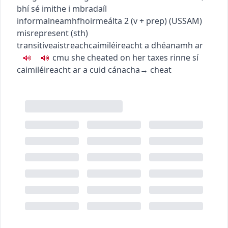
bhí sé imithe i mbradaíl
informal
neamhfhoirmeálta
2
(
v + prep
)
(
US
SAM
)
misrepresent (sth)
transitive
aistreach
caimiléireacht a dhéanamh ar
c
m
u
she cheated on her taxes
rinne sí
caimiléireacht ar a cuid cánacha
→
cheat