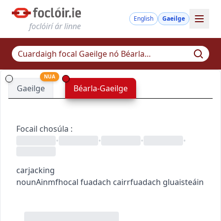
English
Gaeilge
foclóirí ár linne
NUA
Gaeilge
Béarla-Gaeilge
Focail chosúla
:
•
•
•
•
carjacking
noun
Ainmfhocal
fuadach cairr
fuadach gluaisteáin