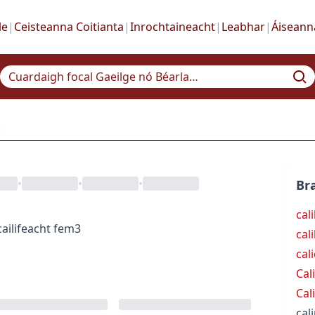
le
|
Ceisteanna Coitianta
|
Inrochtaineacht
|
Leabhar
|
Áiseann
•
•
•
Bra
cal
cailifeacht
fem3
cal
cal
Cal
Cal
cal