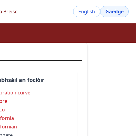
a Breise
English
Gaeilge
bhsáil an foclóir
ibration curve
ibre
ico
ifornia
ifornian
iphate