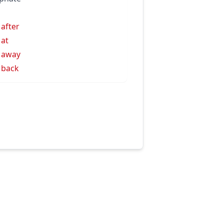
 after
 at
l away
l back