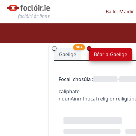
Baile
|
Maidir 
foclóirí ár linne
NUA
Gaeilge
Béarla-Gaeilge
Focail chosúla
:
•
caliphate
noun
Ainmfhocal
religion
reiligiún