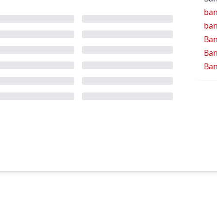
ba
ban
Ba
Ban
Ban