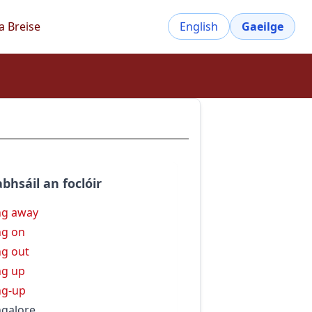
a Breise
English
Gaeilge
bhsáil an foclóir
ng away
g on
g out
g up
ng-up
galore