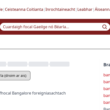
le
|
Ceisteanna Coitianta
|
Inrochtaineacht
|
Leabhar
|
Áiseann
•
•
•
Bra
ba
la (droim ar ais)
ban
ban
fhocal
Bangalore
foreign
iasachtach
ban
ba
Ban