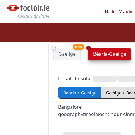
Baile
|
Maidir 
foclóirí ár linne
NUA
Gaeilge
Béarla-Gaeilge
Focail chosúla
:
•
Béarla > Gaeilge
Gaeilge > Béar
Bangalore
geography
tíreolaíocht
noun
Ainm