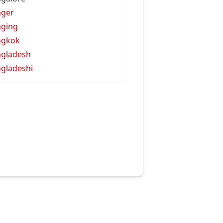
nger
ging
ngkok
gladesh
gladeshi