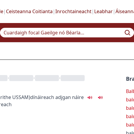
le
|
Ceisteanna Coitianta
|
Inrochtaineacht
|
Leabhar
|
Áiseann
•
•
•
Bra
Bal
irithe
US
SAM
)
dínáireach
adj
gan náire
bal
reach
bal
bal
bal
bal