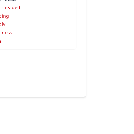
d-headed
ding
dly
dness
e