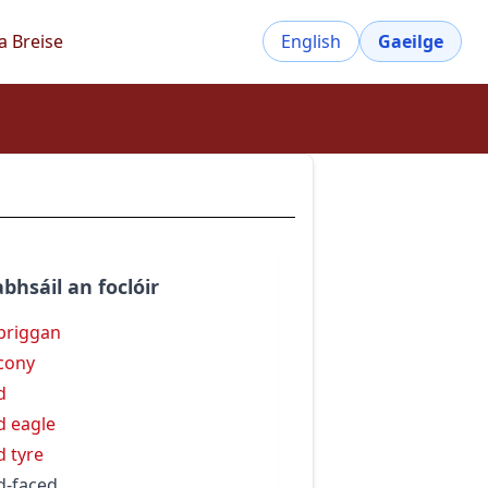
a Breise
English
Gaeilge
bhsáil an foclóir
briggan
cony
d
d eagle
d tyre
d-faced