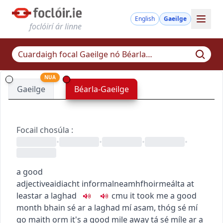
English
Gaeilge
foclóirí ár linne
NUA
Gaeilge
Béarla-Gaeilge
Focail chosúla
:
•
•
•
•
a good
adjective
aidiacht
informal
neamhfhoirmeálta
at
least
ar a laghad
c
m
u
it took me a good
month
bhain sé ar a laghad mí asam
,
thóg sé mí
go maith orm
it's a good mile away
tá sé míle ar a