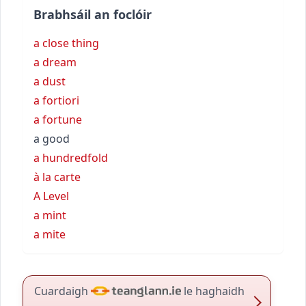
Brabhsáil an foclóir
a close thing
a dream
a dust
a fortiori
a fortune
a good
a hundredfold
à la carte
A Level
a mint
a mite
Cuardaigh
le haghaidh