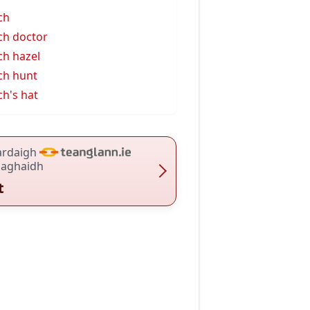
ch
ch doctor
ch hazel
ch hunt
ch's hat
ardaigh
haghaidh
t