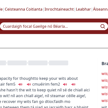
le
|
Ceisteanna Coitianta
|
Inrochtaineacht
|
Leabhar
|
Áiseann
•
•
•
Bra
wis
apacity for thought
to keep your wits about
wis
air
fem5
c
m
u
éirim
fem2
wis
she hasn't the wit to keep quiet
níl sé de chiall aici
wis
o wit!
níl aon chiall aige!
,
níl steamar céille aige!
,
wis
e recover my wits
fan go dtiocfaidh mo
wits between them
tá siad ag iarraidh barr a bhaint
wit