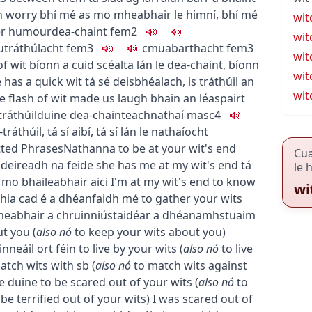
h worry
bhí mé as mo mheabhair le himní
,
bhí mé
wit
er humour
dea-chaint
fem2
wit
u
tráthúlacht
fem3
c
m
u
abarthacht
fem3
wit
of wit
bíonn a cuid scéalta lán le dea-chaint
,
bíonn
wit
 has a quick wit
tá sé deisbhéalach
,
is tráthúil an
wit
e flash of wit made us laugh
bhain an léaspairt
tráthúil
duine dea-chainteach
nathaí
masc4
-tráthúil
,
tá sí aibí
,
tá sí lán le nathaíocht
tted
Phrases
Nathanna
to be at your wit's end
Cu
ndeireadh na feide
she has me at my wit's end
tá
le 
 mo bhaileabhair aici
I'm at my wit's end to know
wi
Dhia cad é a dhéanfaidh mé
to gather your wits
eabhair a chruinniú
staidéar a dhéanamh
stuaim
ut you
(
also
nó
to keep your wits about you
)
nneáil ort féin
to live by your wits
(
also
nó
to live
atch wits with sb
(
also
nó
to match wits against
e duine
to be scared out of your wits
(
also
nó
to
 be terrified out of your wits
)
I was scared out of