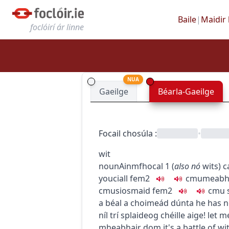
Baile
|
Maidir 
foclóirí ár linne
NUA
Gaeilge
Béarla-Gaeilge
Focail chosúla
:
•
wit
noun
Ainmfhocal
1
(
also
nó
wits
)
c
you
ciall
fem2
c
m
u
meabh
c
m
u
siosmaid
fem2
c
m
u
a béal a choimeád dúnta
he has n
níl trí splaideog chéille aige!
let m
mheabhair dom
it's a battle of 