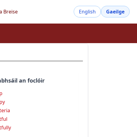
a Breise
English
Gaeilge
bhsáil an foclóir
p
py
teria
tful
tfully