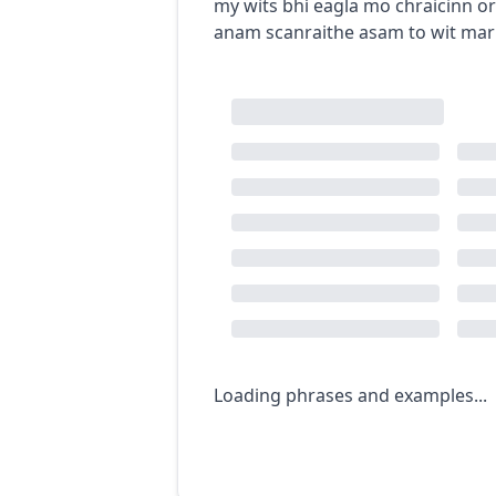
my wits
bhí eagla mo chraicinn o
anam scanraithe asam
to wit
mar
Loading phrases and examples...