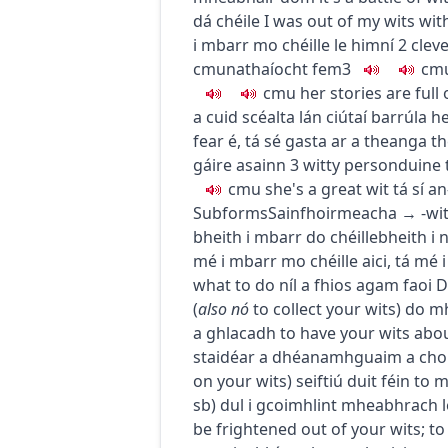
dá chéile
I was out of my wits wit
i mbarr mo chéille le himní
2
clev
c
m
u
nathaíocht
fem3
c
m
c
m
u
her stories are full 
a cuid scéalta lán ciútaí barrúla
he
fear é
,
tá sé gasta ar a theanga
th
gáire asainn
3
witty person
duine 
c
m
u
she's a great wit
tá sí an
Subforms
Sainfhoirmeacha
→
-wi
bheith i mbarr do chéille
bheith i 
mé i mbarr mo chéille aici
,
tá mé i
what to do
níl a fhios agam faoi 
(
also
nó
to collect your wits
)
do mh
a ghlacadh
to have your wits abo
staidéar a dhéanamh
guaim a choi
on your wits
)
seiftiú duit féin
to m
sb
)
dul i gcoimhlint mheabhrach l
be frightened out of your wits
;
to