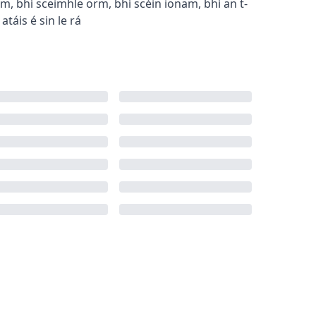
rm
,
bhí sceimhle orm
,
bhí scéin ionam
,
bhí an t-
 atá
is é sin le rá