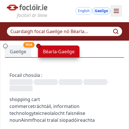
English
Gaeilge
foclóirí ár linne
NUA
Gaeilge
Béarla-Gaeilge
Focail chosúla
:
•
•
•
•
shopping cart
commerce
tráchtáil
,
information
technology
teicneolaíocht faisnéise
noun
Ainmfhocal
tralaí siopadóireachta