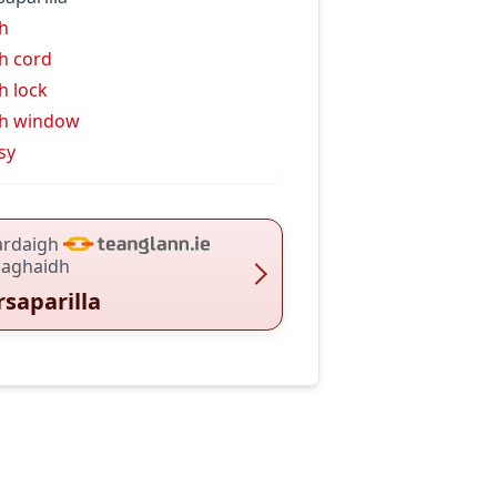
h
h cord
h lock
h window
sy
ardaigh
haghaidh
rsaparilla