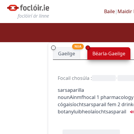
Baile
|
Maidir 
foclóirí ár linne
NUA
Gaeilge
Béarla-Gaeilge
Focail chosúla
:
•
sarsaparilla
noun
Ainmfhocal
1
pharmacology
cógaisíocht
sarsparail
fem
2
drink
botany
luibheolaíocht
sasparail