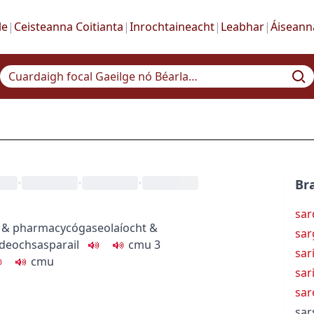
le
|
Ceisteanna Coitianta
|
Inrochtaineacht
|
Leabhar
|
Áiseann
•
•
•
Bra
sar
 & pharmacy
cógaseolaíocht &
sar
deoch
sasparail
c
m
u
3
sar
c
m
u
sar
sar
sar