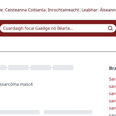
le
|
Ceisteanna Coitianta
|
Inrochtaineacht
|
Leabhar
|
Áiseann
•
•
•
Bra
Sar
s
sarcóma
masc4
sa
sar
sar
sar
sa