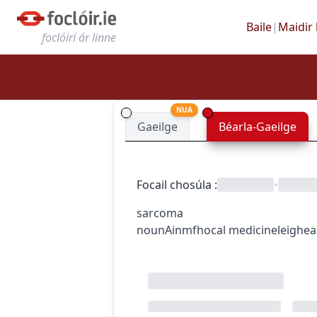
Baile
|
Maidir 
foclóirí ár linne
NUA
Gaeilge
Béarla-Gaeilge
Focail chosúla
:
•
sarcoma
noun
Ainmfhocal
medicine
leighea