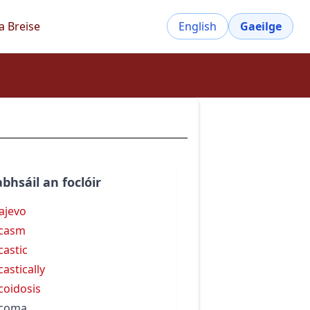
a Breise
English
Gaeilge
bhsáil an foclóir
ajevo
rcasm
castic
castically
coidosis
rcoma