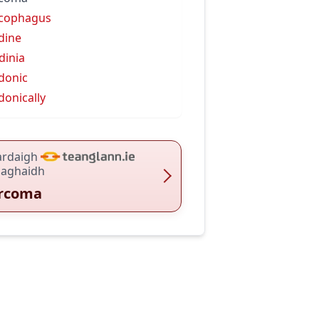
cophagus
dine
dinia
donic
donically
ardaigh
haghaidh
rcoma