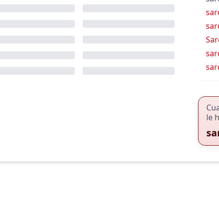
sar
sar
Sar
sar
sar
Cu
le 
sa