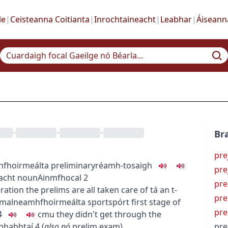
le
|
Ceisteanna Coitianta
|
Inrochtaineacht
|
Leabhar
|
Áiseann
•
•
•
Bra
pre
fhoirmeálta
preliminary
réamh-
tosaigh
pre
acht
noun
Ainmfhocal
2
pre
ration
the prelims are all taken care of
tá an t-
pre
rmal
neamhfhoirmeálta
sport
spórt
first stage of
pre
4
c
m
u
they didn't get through the
hbhabhtaí
4
(
also
nó
prelim exam
)
pre