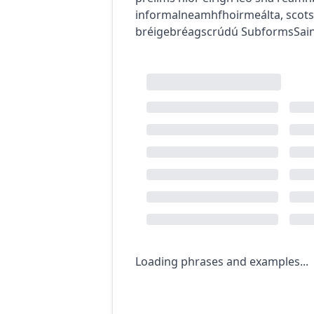
informal
neamhfhoirmeálta
,
scot
s
bréige
bréagscrúdú
Subforms
Sai
Loading phrases and examples...