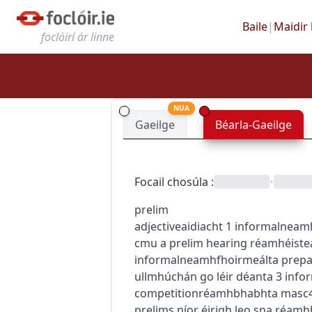
Baile
|
Maidir 
foclóirí ár linne
NUA
Gaeilge
Béarla-Gaeilge
Focail chosúla
:
•
prelim
adjective
aidiacht
1
informal
neamh
c
m
u
a prelim hearing
réamhéiste
informal
neamhfhoirmeálta
prepa
ullmhúchán go léir déanta
3
info
competition
réamhbhabhta
masc
prelims
níor éirigh leo sna réam