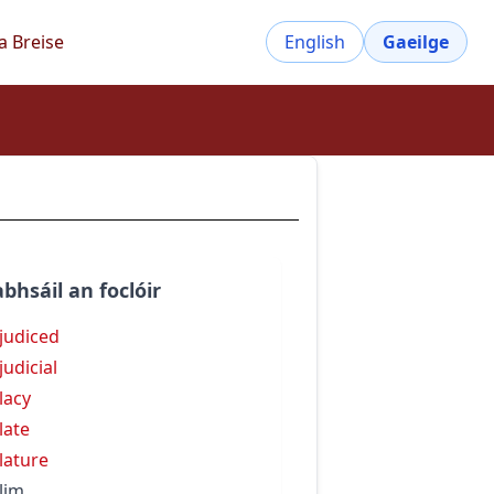
a Breise
English
Gaeilge
bhsáil an foclóir
judiced
judicial
lacy
late
lature
lim