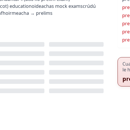
cot
)
education
oideachas
mock exam
scrúdú
pre
nfhoirmeacha
→
prelims
pre
pre
pre
pr
Cu
le 
pr