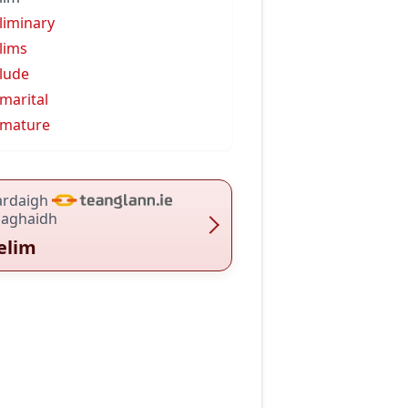
liminary
lims
lude
marital
emature
ardaigh
haghaidh
elim