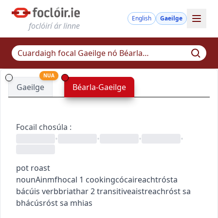
English
Gaeilge
foclóirí ár linne
NUA
Gaeilge
Béarla-Gaeilge
Focail chosúla
:
•
•
•
•
pot roast
noun
Ainmfhocal
1
cooking
cócaireacht
rósta
bácúis
verb
briathar
2
transitive
aistreach
róst sa
bhácús
róst sa mhias