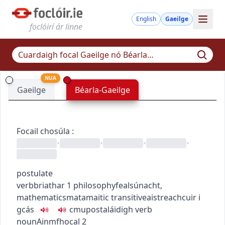
English
Gaeilge
foclóirí ár linne
NUA
Gaeilge
Béarla-Gaeilge
Focail chosúla
:
•
•
•
•
postulate
verb
briathar
1
philosophy
fealsúnacht
,
mathematics
matamaitic
transitive
aistreach
cuir i
gcás
c
m
u
postaláidigh
verb
noun
Ainmfhocal
2