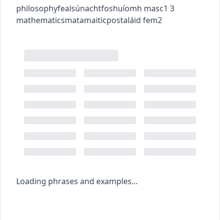
philosophy
fealsúnacht
foshuíomh
masc1
3
mathematics
matamaitic
postaláid
fem2
Loading phrases and examples...