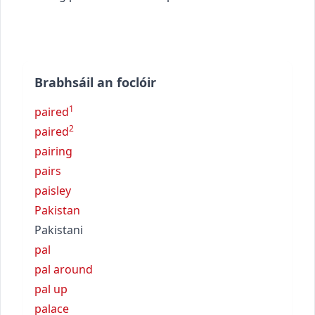
Brabhsáil an foclóir
1
paired
2
paired
pairing
pairs
paisley
Pakistan
Pakistani
pal
pal around
pal up
palace