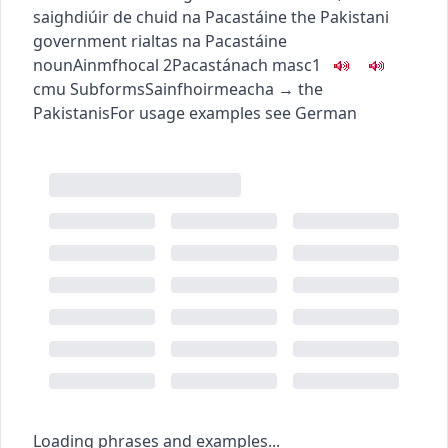
saighdiúir de chuid na Pacastáine
the Pakistani
government
rialtas na Pacastáine
noun
Ainmfhocal
2
Pacastánach
masc1
c
m
u
Subforms
Sainfhoirmeacha
→
the
Pakistanis
For usage examples see
German
Loading phrases and examples...