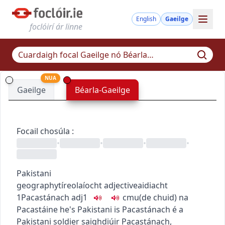
English
Gaeilge
foclóirí ár linne
NUA
Gaeilge
Béarla-Gaeilge
Focail chosúla
:
•
•
•
•
Pakistani
geography
tíreolaíocht
adjective
aidiacht
1
Pacastánach
adj1
c
m
u
(de chuid) na
Pacastáine
he's Pakistani
is Pacastánach é
a
Pakistani soldier
saighdiúir Pacastánach
,