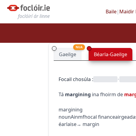
Baile
|
Maidir 
foclóirí ár linne
NUA
Gaeilge
Béarla-Gaeilge
Focail chosúla
:
•
Tá
margining
ina fhoirm de
mar
margining
noun
Ainmfhocal
finance
airgeada
éarlaise
→
margin