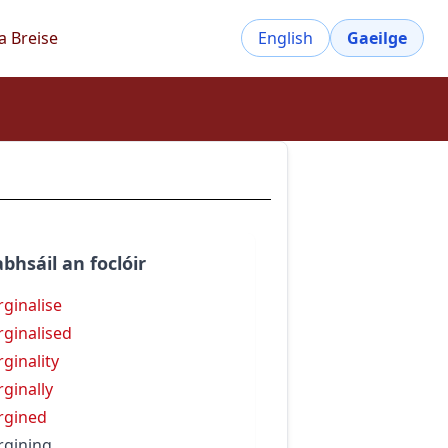
a Breise
English
Gaeilge
bhsáil an foclóir
ginalise
ginalised
ginality
ginally
rgined
gining