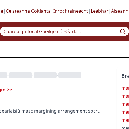
le
|
Ceisteanna Coitianta
|
Inrochtaineacht
|
Leabhar
|
Áiseann
•
•
•
Bra
mar
gin
>>
mar
mar
s
éarlaisiú
masc
margining arrangement
socrú
mar
ma
mar