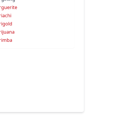
guerite
iachi
igold
ijuana
rimba