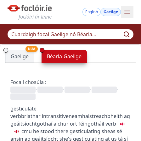
English
Gaeilge
foclóirí ár linne
NUA
Gaeilge
Béarla-Gaeilge
Focail chosúla
:
•
•
•
•
gesticulate
verb
briathar
intransitive
neamhaistreach
bheith ag
geáitsíocht
gothaí a chur ort féin
gotháil
verb
c
m
u
he stood there gesticulating
sheas sé
ansin ag geáitsíocht
she's gesticulating at us
tá sí