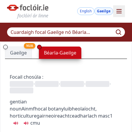
English
Gaeilge
foclóirí ár linne
NUA
Gaeilge
Béarla-Gaeilge
Focail chosúla
:
•
•
•
•
gentian
noun
Ainmfhocal
botany
luibheolaíocht
,
horticulture
gairneoireacht
ceadharlach
masc1
c
m
u