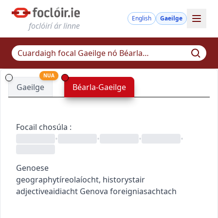
English
Gaeilge
foclóirí ár linne
NUA
Gaeilge
Béarla-Gaeilge
Focail chosúla
:
•
•
•
•
Genoese
geography
tíreolaíocht
,
history
stair
adjective
aidiacht
Genova
foreign
iasachtach