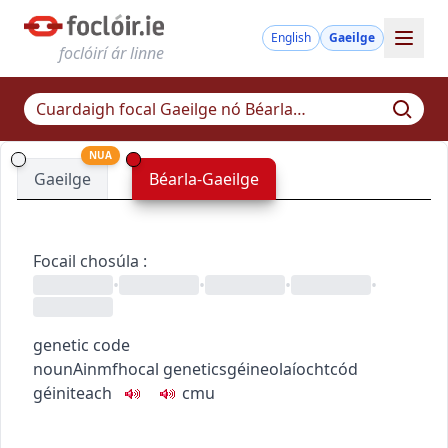
English
Gaeilge
foclóirí ár linne
NUA
Gaeilge
Béarla-Gaeilge
Focail chosúla
:
•
•
•
•
genetic code
noun
Ainmfhocal
genetics
géineolaíocht
cód
géiniteach
c
m
u