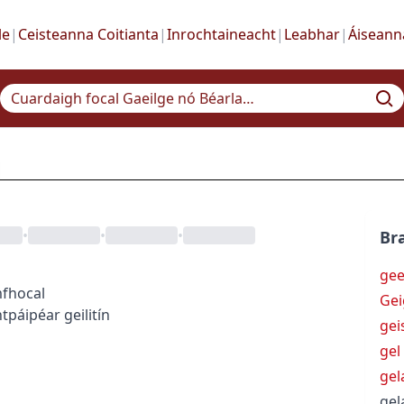
le
|
Ceisteanna Coitianta
|
Inrochtaineacht
|
Leabhar
|
Áiseann
•
•
•
Bra
gee
fhocal
Gei
ht
páipéar geilitín
gei
gel
gel
gel