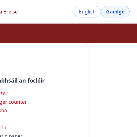
a Breise
English
Gaeilge
bhsáil an foclóir
zer
ger counter
sha
atin
atin paper