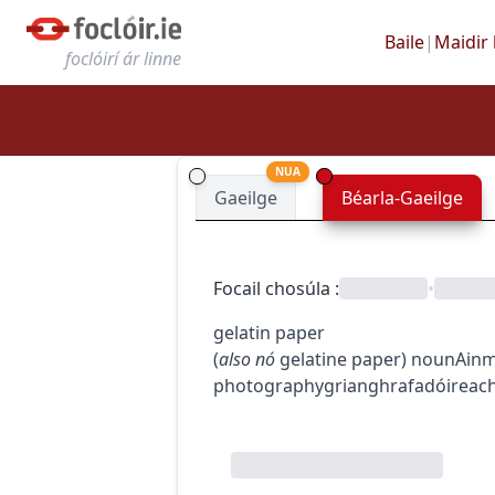
Baile
|
Maidir 
foclóirí ár linne
NUA
Gaeilge
Béarla-Gaeilge
Focail chosúla
:
•
gelatin paper
(
also
nó
gelatine paper
)
noun
Ainm
photography
grianghrafadóireac