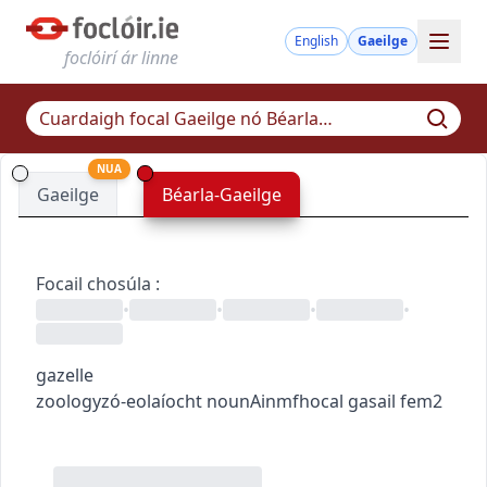
English
Gaeilge
foclóirí ár linne
NUA
Gaeilge
Béarla-Gaeilge
Focail chosúla
:
•
•
•
•
gazelle
zoology
zó-eolaíocht
noun
Ainmfhocal
gasail
fem2