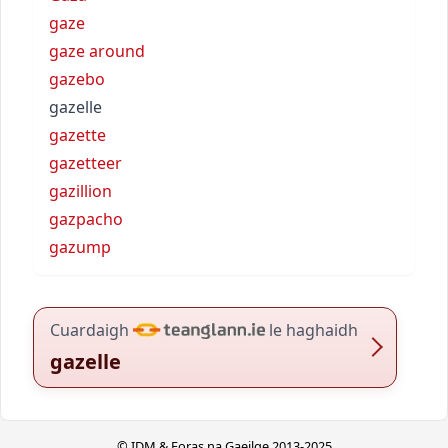
gaze
gaze around
gazebo
gazelle
gazette
gazetteer
gazillion
gazpacho
gazump
Cuardaigh
le haghaidh
gazelle
© IDM & Foras na Gaeilge 2013-2025