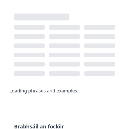
Loading phrases and examples...
Brabhsáil an foclóir