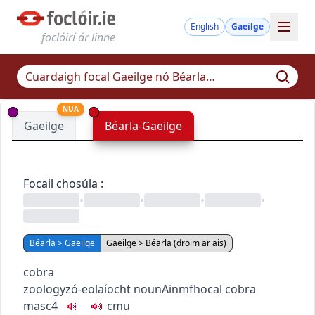
English
Gaeilge
foclóirí ár linne
NUA
Gaeilge
Béarla-Gaeilge
Focail chosúla
:
•
•
•
•
Béarla > Gaeilge
Gaeilge > Béarla (droim ar ais)
cobra
zoology
zó-eolaíocht
noun
Ainmfhocal
cobra
masc4
c
m
u