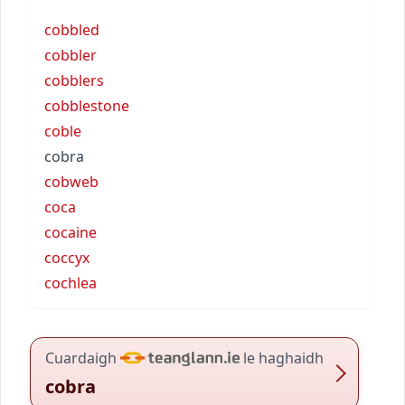
cobbled
cobbler
cobblers
cobblestone
coble
cobra
cobweb
coca
cocaine
coccyx
cochlea
Cuardaigh
le haghaidh
cobra