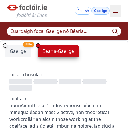
English
Gaeilge
foclóirí ár linne
NUA
Gaeilge
Béarla-Gaeilge
Focail chosúla
:
•
•
•
•
coalface
noun
Ainmfhocal
1
industry
tionsclaíocht
in
mine
gualéadan
masc
2
active, non-theoretical
work
croílár an aicsin
those working at the
coalface
iad siúd atá i mbun na hoibre
,
iad siúd a