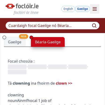
English
Gaeilge
foclóirí ár linne
NUA
Gaeilge
Béarla-Gaeilge
Focail chosúla
:
•
•
•
•
Tá
clowning
ina fhoirm de
clown
>>
clowning
noun
Ainmfhocal
1
job of