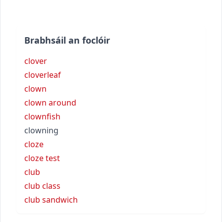
Brabhsáil an foclóir
clover
cloverleaf
clown
clown around
clownfish
clowning
cloze
cloze test
club
club class
club sandwich