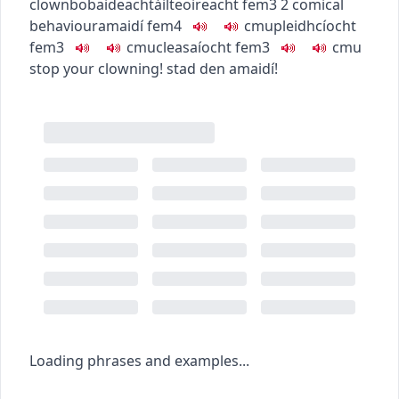
clown
bobaideacht
áilteoireacht
fem3
2
comical
behaviour
amaidí
fem4
c
m
u
pleidhcíocht
fem3
c
m
u
cleasaíocht
fem3
c
m
u
stop your clowning!
stad den amaidí!
Loading phrases and examples...