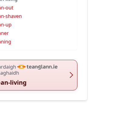
an-out
an-shaven
an-up
aner
aning
ardaigh
haghaidh
ean-living