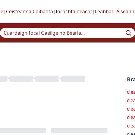
le
|
Ceisteanna Coitianta
|
Inrochtaineacht
|
Leabhar
|
Áiseann
•
•
•
Bra
cle
cle
cle
cle
cle
cle