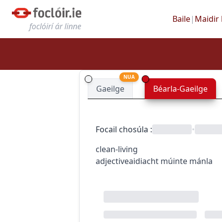
Baile
|
Maidir 
foclóirí ár linne
NUA
Gaeilge
Béarla-Gaeilge
Focail chosúla
:
•
clean-living
adjective
aidiacht
múinte mánla