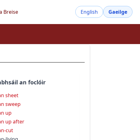
a Breise
English
Gaeilge
bhsáil an foclóir
an sheet
an sweep
an up
an up after
an-cut
an-living