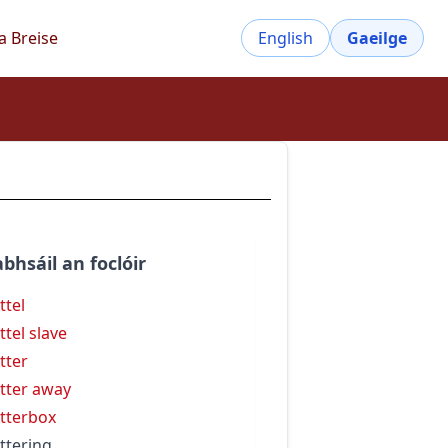
a Breise
English
Gaeilge
bhsáil an foclóir
ttel
ttel slave
tter
tter away
tterbox
ttering