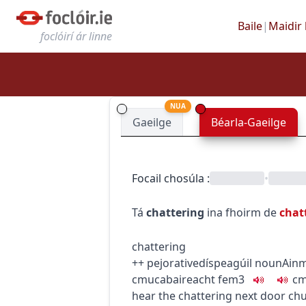
Baile
|
Maidir 
foclóirí ár linne
NUA
Gaeilge
Béarla-Gaeilge
Focail chosúla
:
•
Tá
chattering
ina fhoirm de
chat
chattering
+
+
pejorative
díspeagúil
noun
Ainm
c
m
u
cabaireacht
fem3
c
hear the chattering next door
chu