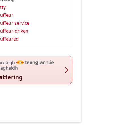
tty
uffeur
uffeur service
uffeur-driven
uffeured
ardaigh
haghaidh
attering