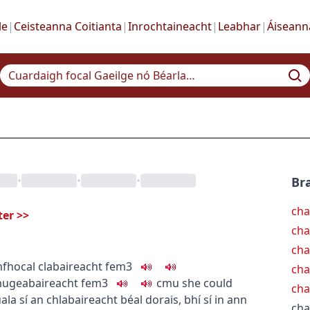
le
|
Ceisteanna Coitianta
|
Inrochtaineacht
|
Leabhar
|
Áiseann
•
•
•
Bra
cha
ter
>>
cha
cha
fhocal
clabaireacht
fem3
cha
m
u
geabaireacht
fem3
c
m
u
she could
cha
ala sí an chlabaireacht béal dorais
,
bhí sí in ann
cha